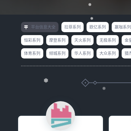
❅
❅
平台信息大全
拉菲系列
欧亿系列
赢咖系列
恒彩系列
摩登系列
天火系列
无极系列
金
体育系列
倾城系列
华人系列
大众系列
猎
❅
❅