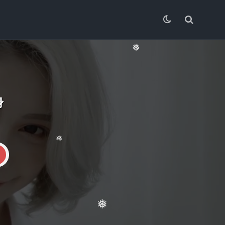
❅
身
❅
❅