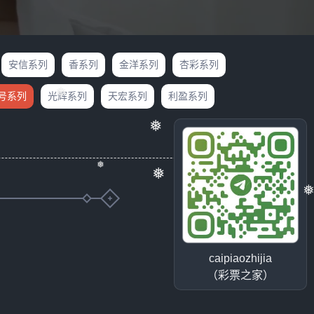
安信系列
香系列
金洋系列
杏彩系列
9号系列
光辉系列
天宏系列
利盈系列
❅
❅
❅
❅
❅
caipiaozhijia
（彩票之家）