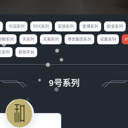
华润系列
时代系列
亚游系列
恩博系列
新宝系列
皇朝系列
天系列
天美系列
博世集团系列
凤凰系列
❅
杰系列
其他平台
❅
❅
❅
9号系列
❅
❅