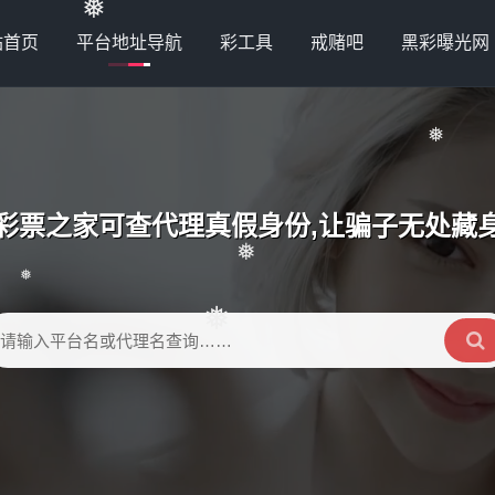
站首页
平台地址导航
彩工具
戒赌吧
黑彩曝光网
❅
❅
彩票之家可查代理真假身份,让骗子无处藏
❅
❅
❅