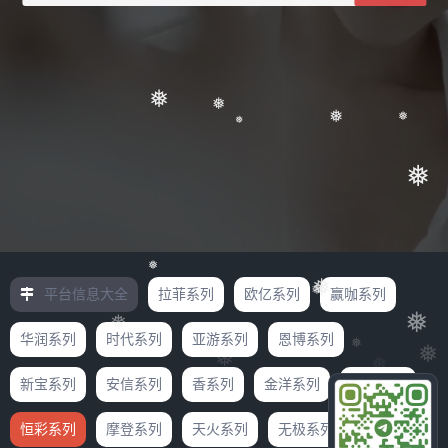
❅
❅
❅
❅
❅
❅
❅
❅
平台信息大全
拉菲系列
欧亿系列
赢咖系列
❅
❅
❅
❅
华润系列
时代系列
亚游系列
恩博系列
❅
❅
❅
新宝系列
安信系列
香系列
金洋系列
杏彩系列
恒彩系列
摩登系列
天火系列
无极系列