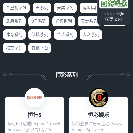
金皇朝系列
天系列
天美系列
博世集团系列
caipiaozhijia
（彩票之家）
凤凰系列
9号系列
光辉系列
天宏系列
利盈系列
体育系列
倾城系列
华人系列
大众系列
猎杰系列
其他平台
恒彩系列
恒行5
恒彩娱乐
恒行5测速地址speed1.a5w8
恒彩登录注册直连地址www.
hg.xyz，恒行5专用绿色...
hengcai8play.com