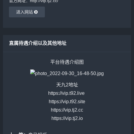
官方网址：http://vip.tj2.cc/
进入网站
直属待遇介绍以及其他地址
平台待遇介绍图
天九2地址
https://vip.t92.live
https://vip.t92.site
https://vip.tj2.cc
https://vip.tj2.io