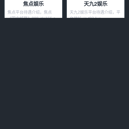
焦点娱乐
天九2娱乐
焦点平台待遇介绍，焦点
天九2娱乐平台待遇介绍，平
《国内线路》888.jda166.co
台地址vip.t92.live
m
焦点
焦点平台
天九2
天九2平台
蓝狮娱乐
鼎点娱乐
蓝狮娱乐/蓝狮地址/蓝狮平台/
鼎点娱乐/鼎点地址/鼎点平台/
欧亿6，平台待遇介绍图+蓝
欧亿5鼎点国际、国内地址，
狮地址
苹果、安...
欧亿6
蓝狮
鼎点
欧亿5