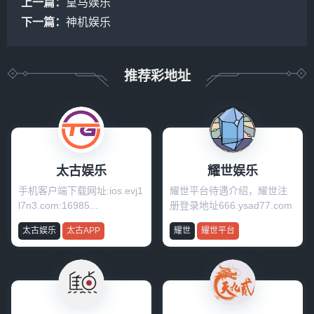
上一篇：
皇马娱乐
下一篇：
神机娱乐
推荐彩地址
太古娱乐
耀世娱乐
手机客户端下载网址:ios.evj1
耀世平台待遇介绍，耀世注
l7n3.com:16985...
册登录地址666.ysad77.com
太古娱乐
太古APP
耀世
耀世平台