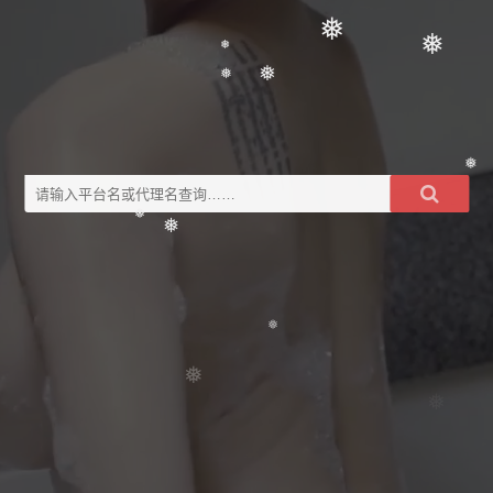
❅
❅
❅
❅
❅
❅
❅
❅
❅
❅